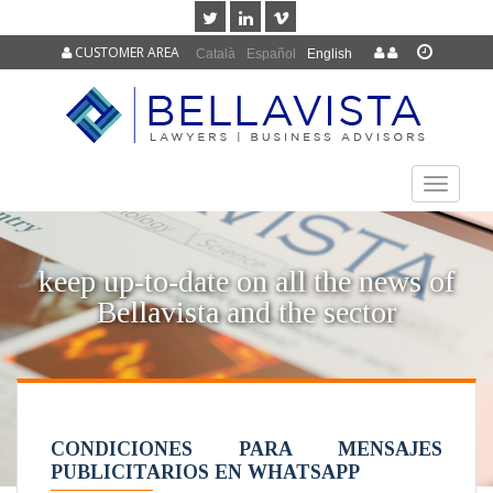
CUSTOMER AREA
Català
Español
English
TOGGLE
NAVIGAT
keep up-to-date on all the news of
Bellavista and the sector
CONDICIONES PARA MENSAJES
PUBLICITARIOS EN WHATSAPP