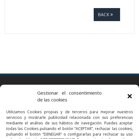
BACK
BARCELONA
Gestionar el consentimiento
Via Augusta 2 bis, 3º, 08006 Barcelona
de las cookies
+34 93 363 54 71
Utilizamos Cookies propias y de terceros para mejorar nuestros
bcn@bellavistalegal.eu
servicios y mostrarle publicidad relacionada con sus preferencias
GRANOLLERS
mediante el análisis de sus hábitos de navegación. Puedes aceptar
todas las Cookies pulsando el botón “ACEPTAR”, rechazar las cookies,
C/ Sant Jaume, 16 1r, 08401 Granollers (Bcn)
pulsando el botón “DENEGAR” o configurarlas para rechazar su uso
+34 93 860 39 60