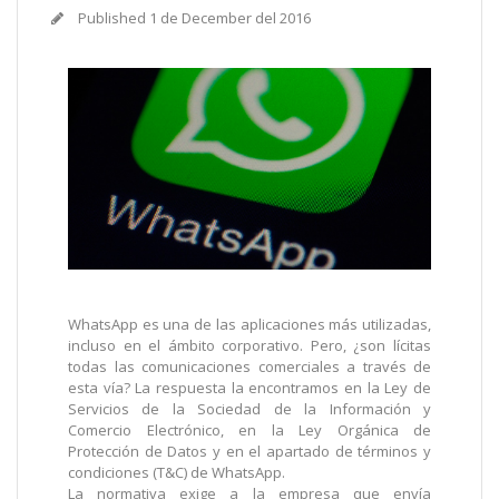
Published
1 de December del 2016
WhatsApp es una de las aplicaciones más utilizadas,
incluso en el ámbito corporativo. Pero, ¿son lícitas
todas las comunicaciones comerciales a través de
esta vía? La respuesta la encontramos en la Ley de
Servicios de la Sociedad de la Información y
Comercio Electrónico, en la Ley Orgánica de
Protección de Datos y en el apartado de términos y
condiciones (T&C) de WhatsApp.
La normativa exige a la empresa que envía