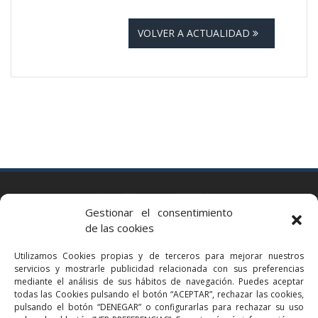
VOLVER A ACTUALIDAD
BARCELONA
Gestionar el consentimiento
Via Augusta 2 bis, 3º, 08006 Barcelona
de las cookies
+34 93 363 54 71
Utilizamos Cookies propias y de terceros para mejorar nuestros
bcn@bellavistalegal.eu
servicios y mostrarle publicidad relacionada con sus preferencias
GRANOLLERS
mediante el análisis de sus hábitos de navegación. Puedes aceptar
todas las Cookies pulsando el botón “ACEPTAR”, rechazar las cookies,
C/ Sant Jaume, 16 1r, 08401 Granollers (Bcn)
pulsando el botón “DENEGAR” o configurarlas para rechazar su uso
+34 93 860 39 60