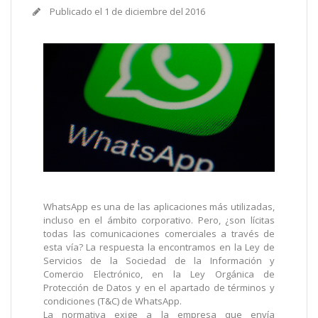
Publicado el
1 de diciembre del 2016
WhatsApp es una de las aplicaciones más utilizadas,
incluso en el ámbito corporativo. Pero, ¿son lícitas
todas las comunicaciones comerciales a través de
esta vía? La respuesta la encontramos en la Ley de
Servicios de la Sociedad de la Información y
Comercio Electrónico, en la Ley Orgánica de
Protección de Datos y en el apartado de términos y
condiciones (T&C) de WhatsApp.
La normativa exige a la empresa que envía