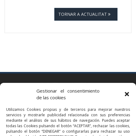
TORNAR A ACTUALITAT
BARCELONA
Gestionar el consentimiento
Via Augusta 2 bis, 3º, 08006 Barcelona
de las cookies
+34 93 363 54 71
Utilizamos Cookies propias y de terceros para mejorar nuestros
bcn@bellavistalegal.eu
servicios y mostrarle publicidad relacionada con sus preferencias
GRANOLLERS
mediante el análisis de sus hábitos de navegación. Puedes aceptar
todas las Cookies pulsando el botón “ACEPTAR”, rechazar las cookies,
C/ Sant Jaume, 16 1r, 08401 Granollers (Bcn)
pulsando el botón “DENEGAR” o configurarlas para rechazar su uso
+34 93 860 39 60