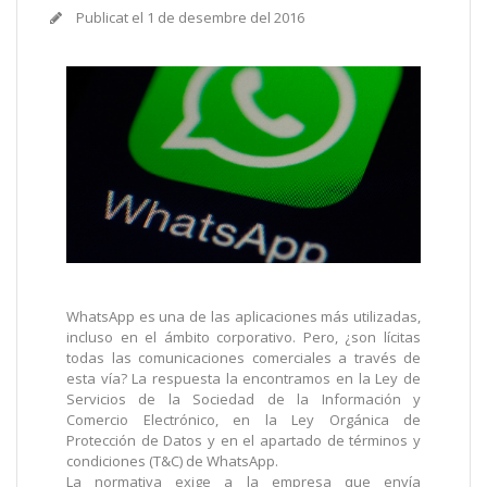
Publicat el
1 de desembre del 2016
WhatsApp es una de las aplicaciones más utilizadas,
incluso en el ámbito corporativo. Pero, ¿son lícitas
todas las comunicaciones comerciales a través de
esta vía? La respuesta la encontramos en la Ley de
Servicios de la Sociedad de la Información y
Comercio Electrónico, en la Ley Orgánica de
Protección de Datos y en el apartado de términos y
condiciones (T&C) de WhatsApp.
La normativa exige a la empresa que envía