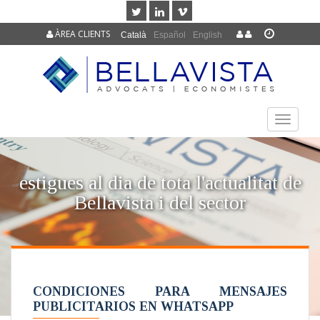
ÀREA CLIENTS
Català
Español
English
TOGGLE
NAVIGAT
estigues al dia de tota l'actualitat de
Bellavista i del sector
CONDICIONES PARA MENSAJES
PUBLICITARIOS EN WHATSAPP