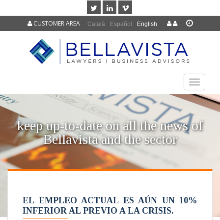
CUSTOMER AREA
Català
Español
English
TOGGLE
NAVIGAT
keep up-to-date on all the news of
Bellavista and the sector
EL EMPLEO ACTUAL ES AÚN UN 10%
INFERIOR AL PREVIO A LA CRISIS.