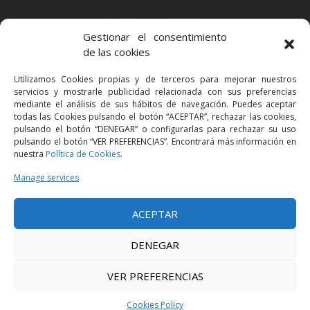
BARCELONA
Gestionar el consentimiento
Via Augusta 2 bis, 3º, 08006 Barcelona
de las cookies
+34 93 363 54 71
Utilizamos Cookies propias y de terceros para mejorar nuestros
bcn@bellavistalegal.eu
servicios y mostrarle publicidad relacionada con sus preferencias
GRANOLLERS
mediante el análisis de sus hábitos de navegación. Puedes aceptar
todas las Cookies pulsando el botón “ACEPTAR”, rechazar las cookies,
C/ Sant Jaume, 16 1r, 08401 Granollers (Bcn)
pulsando el botón “DENEGAR” o configurarlas para rechazar su uso
+34 93 860 39 60
pulsando el botón “VER PREFERENCIAS”. Encontrará más información en
nuestra
Política de Cookies
.
grn@bellavistalegal.eu
MADRID
Manage services
C/ Serrano 114, 2º izq. 28006 Madrid.
ACEPTAR
+34 91 431 98 21 | +34 91 431 98 95
mad@bellavistalegal.eu
DENEGAR
VER PREFERENCIAS
© 2016 Bellavista Legal - All rights reserved -
Legal Notice
-
Privacy Policy
-
Cookies Policy
Cookies Policy
Design:
Produccions Planetàries