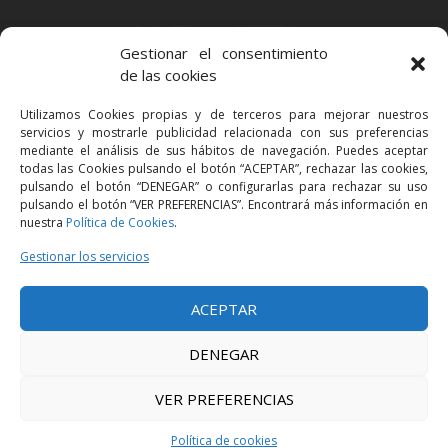
BARCELONA
Gestionar el consentimiento
Via Augusta 2 bis, 3º, 08006 Barcelona
de las cookies
+34 93 363 54 71
Utilizamos Cookies propias y de terceros para mejorar nuestros
bcn@bellavistalegal.eu
servicios y mostrarle publicidad relacionada con sus preferencias
GRANOLLERS
mediante el análisis de sus hábitos de navegación. Puedes aceptar
todas las Cookies pulsando el botón “ACEPTAR”, rechazar las cookies,
C/ Sant Jaume, 16 1r, 08401 Granollers (Bcn)
pulsando el botón “DENEGAR” o configurarlas para rechazar su uso
+34 93 860 39 60
pulsando el botón “VER PREFERENCIAS”. Encontrará más información en
nuestra
Política de Cookies
.
grn@bellavistalegal.eu
MADRID
Gestionar los servicios
C/ Serrano 114, 2º izq. 28006 Madrid.
ACEPTAR
+34 91 431 98 21 | +34 91 431 98 95
mad@bellavistalegal.eu
DENEGAR
VER PREFERENCIAS
© 2016 Bellavista Legal - Todos los derechos reservados -
Aviso legal
-
Política de privacidad
-
Política de cookies
Política de cookies
Diseño:
Produccions Planetàries