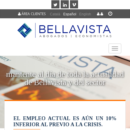
ÁREA CLIENTES
Català
Español
English
TOGGLE
NAVIGAT
mantente al día de toda la actualidad
de Bellavista y del sector
EL EMPLEO ACTUAL ES AÚN UN 10%
INFERIOR AL PREVIO A LA CRISIS.