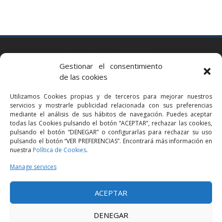
BARCELONA
Gestionar el consentimiento
Via Augusta 2 bis, 3º, 08006 Barcelona
de las cookies
+34 93 363 54 71
Utilizamos Cookies propias y de terceros para mejorar nuestros
bcn@bellavistalegal.eu
servicios y mostrarle publicidad relacionada con sus preferencias
GRANOLLERS
mediante el análisis de sus hábitos de navegación. Puedes aceptar
todas las Cookies pulsando el botón “ACEPTAR”, rechazar las cookies,
C/ Sant Jaume, 16 1r, 08401 Granollers (Bcn)
pulsando el botón “DENEGAR” o configurarlas para rechazar su uso
+34 93 860 39 60
pulsando el botón “VER PREFERENCIAS”. Encontrará más información en
nuestra
Política de Cookies
.
grn@bellavistalegal.eu
MADRID
Manage services
C/ Serrano 114, 2º izq. 28006 Madrid.
ACEPTAR
+34 91 431 98 21 | +34 91 431 98 95
mad@bellavistalegal.eu
DENEGAR