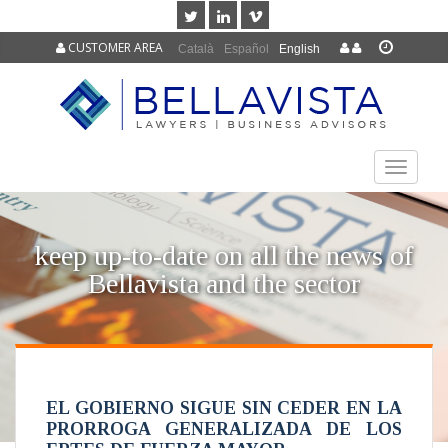
CUSTOMER AREA
Català
Español
English
TOGGLE
NAVIGAT
keep up-to-date on all the news of
Bellavista and the sector
EL GOBIERNO SIGUE SIN CEDER EN LA
PRORROGA GENERALIZADA DE LOS