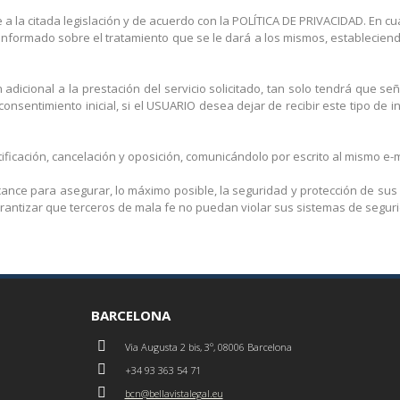
 a la citada legislación y de acuerdo con la POLÍTICA DE PRIVACIDAD. En 
informado sobre el tratamiento que se le dará a los mismos, establecien
dicional a la prestación del servicio solicitado, tan solo tendrá que señ
nsentimiento inicial, si el USUARIO desea dejar de recibir este tipo de
icación, cancelación y oposición, comunicándolo por escrito al mismo e-m
ance para asegurar, lo máximo posible, la seguridad y protección de sus
rantizar que terceros de mala fe no puedan violar sus sistemas de segur
BARCELONA
Via Augusta 2 bis, 3º, 08006 Barcelona
+34 93 363 54 71
bcn@bellavistalegal.eu