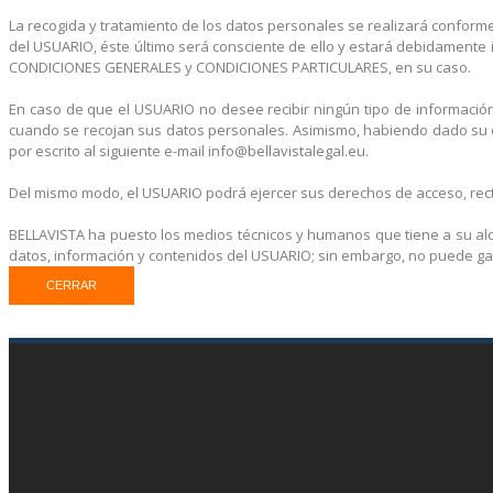
La recogida y tratamiento de los datos personales se realizará conforme
del USUARIO, éste último será consciente de ello y estará debidamente 
CONDICIONES GENERALES y CONDICIONES PARTICULARES, en su caso.
En caso de que el USUARIO no desee recibir ningún tipo de información a
cuando se recojan sus datos personales. Asimismo, habiendo dado su co
por escrito al siguiente e-mail info@bellavistalegal.eu.
Del mismo modo, el USUARIO podrá ejercer sus derechos de acceso, rectif
BELLAVISTA ha puesto los medios técnicos y humanos que tiene a su alc
datos, información y contenidos del USUARIO; sin embargo, no puede ga
CERRAR