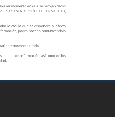
cualquier momento en que se recojan datos
do un enlace a la POLÍTICA DE PRIVACIDAD,
alar la casilla que se dispondrá al efecto
 información, podrá hacerlo comunicándolo
ail anteriormente citado.
 sistemas de información, así como de los
idad.