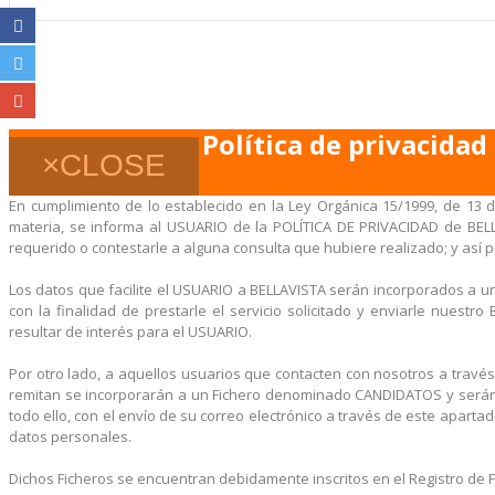
Política de privacidad
×
CLOSE
En cumplimiento de lo establecido en la Ley Orgánica 15/1999, de 13 d
materia, se informa al USUARIO de la POLÍTICA DE PRIVACIDAD de BELL
requerido o contestarle a alguna consulta que hubiere realizado; y así pu
Los datos que facilite el USUARIO a BELLAVISTA serán incorporados a u
con la finalidad de prestarle el servicio solicitado y enviarle nuest
resultar de interés para el USUARIO.
Por otro lado, a aquellos usuarios que contacten con nosotros a tra
remitan se incorporarán a un Fichero denominado CANDIDATOS y serán t
todo ello, con el envío de su correo electrónico a través de este aparta
datos personales.
Dichos Ficheros se encuentran debidamente inscritos en el Registro de 