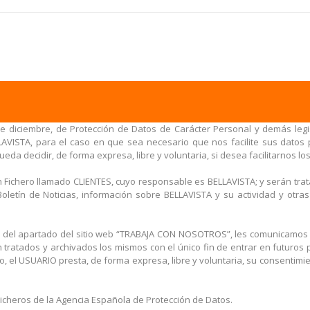
e diciembre, de Protección de Datos de Carácter Personal y demás legis
AVISTA, para el caso en que sea necesario que nos facilite sus datos p
eda decidir, de forma expresa, libre y voluntaria, si desea facilitarnos lo
n Fichero llamado CLIENTES, cuyo responsable es BELLAVISTA; y serán tr
ro Boletín de Noticias, información sobre BELLAVISTA y su actividad y o
vés del apartado del sitio web “TRABAJA CON NOSOTROS”, les comunicamo
ratados y archivados los mismos con el único fin de entrar en futuros 
do, el USUARIO presta, de forma expresa, libre y voluntaria, su consentimi
Ficheros de la Agencia Española de Protección de Datos.