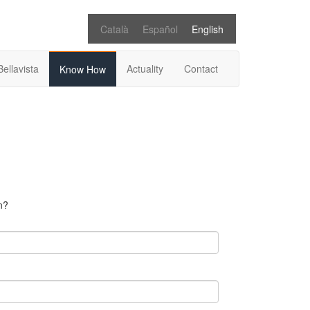
Català
Español
English
Bellavista
Actuality
Contact
Know How
n?