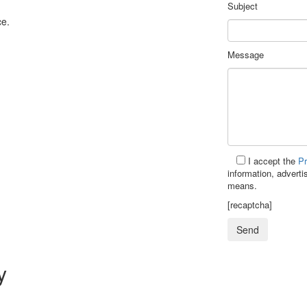
Subject
ce.
Message
I accept the
Pr
information, advert
means.
[recaptcha]
y