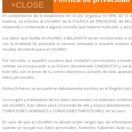
×
CLOSE
En cumplimiento de lo establecido en la Ley Orgánica 15/1999, de 13 d
materia, se informa al USUARIO de la POLÍTICA DE PRIVACIDAD de BELL
requerido o contestarle a alguna consulta que hubiere realizado; y así pu
Los datos que facilite el USUARIO a BELLAVISTA serán incorporados a u
con la finalidad de prestarle el servicio solicitado y enviarle nuest
resultar de interés para el USUARIO.
Por otro lado, a aquellos usuarios que contacten con nosotros a tra
remitan se incorporarán a un Fichero denominado CANDIDATOS y serán t
todo ello, con el envío de su correo electrónico a través de este aparta
datos personales.
Dichos Ficheros se encuentran debidamente inscritos en el Registro de 
La recogida y tratamiento de los datos personales se realizará conforme
del USUARIO, éste último será consciente de ello y estará debidamente 
CONDICIONES GENERALES y CONDICIONES PARTICULARES, en su caso.
En caso de que el USUARIO no desee recibir ningún tipo de información a
cuando se recojan sus datos personales. Asimismo, habiendo dado su co