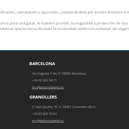
icación, cancelación y oposición, comunicándolo por escrito al mismo e-m
ance para asegurar, lo máximo posible, la seguridad y protección de sus
rantizar que terceros de mala fe no puedan violar sus sistemas de segur
BARCELONA
Via Augusta 2 bis, 3º, 08006 Barcelona
+34 93 363 54 71
bcn@bellavistalegal.eu
GRANOLLERS
C/ Sant Jaume, 16 1r, 08401 Granollers (Bcn)
+34 93 860 39 60
grn@bellavistalegal.eu