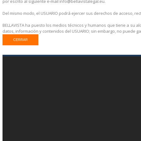
por escrito al siguiente e-mail info@bellavistalegal.eu.
Del mismo modo, el USUARIO podrá ejercer sus derechos de acceso, rectif
BELLAVISTA ha puesto los medios técnicos y humanos que tiene a su alc
datos, información y contenidos del USUARIO; sin embargo, no puede ga
CERRAR