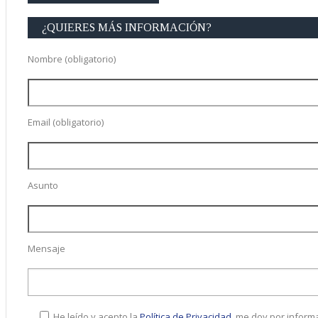
¿QUIERES MÁS INFORMACIÓN?
Nombre (obligatorio)
Email (obligatorio)
Asunto
Mensaje
He leído y acepto la
Política de Privacidad
, me doy por inform