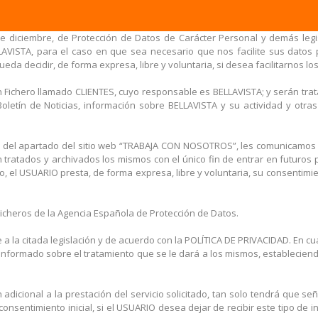
e diciembre, de Protección de Datos de Carácter Personal y demás legis
AVISTA, para el caso en que sea necesario que nos facilite sus datos p
eda decidir, de forma expresa, libre y voluntaria, si desea facilitarnos lo
n Fichero llamado CLIENTES, cuyo responsable es BELLAVISTA; y serán tr
ro Boletín de Noticias, información sobre BELLAVISTA y su actividad y o
vés del apartado del sitio web “TRABAJA CON NOSOTROS”, les comunicamo
ratados y archivados los mismos con el único fin de entrar en futuros 
do, el USUARIO presta, de forma expresa, libre y voluntaria, su consentimi
Ficheros de la Agencia Española de Protección de Datos.
 a la citada legislación y de acuerdo con la POLÍTICA DE PRIVACIDAD. En 
informado sobre el tratamiento que se le dará a los mismos, establecien
dicional a la prestación del servicio solicitado, tan solo tendrá que señ
nsentimiento inicial, si el USUARIO desea dejar de recibir este tipo de