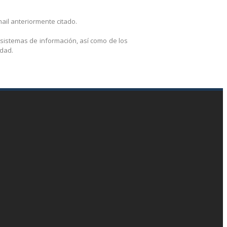
ail anteriormente citado.
 sistemas de información, así como de los
idad.