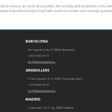
al to ensure, as much as possible, the security and protection of its own
ee that a third party in bad faith could not violate such security systems
BARCELONA
Via Augusta 2 bis, 3º, 08006 Barcelona
+34 93 363 54 71
bcn@bellavistalegal.eu
GRANOLLERS
C/ Sant Jaume, 16 1r, 08401 Granollers (Bcn)
+34 93 860 39 60
grn@bellavistalegal.eu
MADRID
C/ Serrano 114, 2º izq. 28006 Madrid.