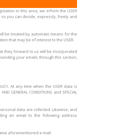
islation in this area, we inform the USER
 so you can decide, expressly, freely and
will be treated by automatic means for the
ion that may be of interest to the USER.
 they forward to us will be incorporated
sending your emails through this section,
POLICY. At any time when the USER data is
 TERM AND GENERAL CONDITIONS and SPECIAL
personal data are collected. Likewise, and
ding an email to the following address
e same aforementioned e-mail.