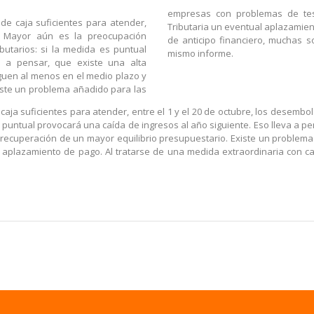
empresas con problemas de teso
 de caja suficientes para atender,
Tributaria un eventual aplazamien
. Mayor aún es la preocupación
de anticipo financiero, muchas 
butarios: si la medida es puntual
mismo informe.
a a pensar, que existe una alta
guen al menos en el medio plazo y
iste un problema añadido para las
e caja suficientes para atender, entre el 1 y el 20 de octubre, los desem
s puntual provocará una caída de ingresos al año siguiente. Eso lleva a p
 recuperación de un mayor equilibrio presupuestario. Existe un problem
l aplazamiento de pago. Al tratarse de una medida extraordinaria con ca