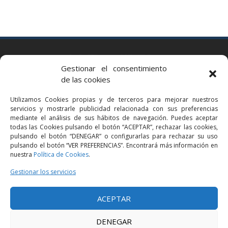
BARCELONA
Gestionar el consentimiento
Via Augusta 2 bis, 3º, 08006 Barcelona
de las cookies
+34 93 363 54 71
Utilizamos Cookies propias y de terceros para mejorar nuestros
bcn@bellavistalegal.eu
servicios y mostrarle publicidad relacionada con sus preferencias
GRANOLLERS
mediante el análisis de sus hábitos de navegación. Puedes aceptar
todas las Cookies pulsando el botón “ACEPTAR”, rechazar las cookies,
C/ Sant Jaume, 16 1r, 08401 Granollers (Bcn)
pulsando el botón “DENEGAR” o configurarlas para rechazar su uso
+34 93 860 39 60
pulsando el botón “VER PREFERENCIAS”. Encontrará más información en
nuestra
Política de Cookies
.
grn@bellavistalegal.eu
MADRID
Gestionar los servicios
C/ Serrano 114, 2º izq. 28006 Madrid.
ACEPTAR
+34 91 431 98 21 | +34 91 431 98 95
mad@bellavistalegal.eu
DENEGAR