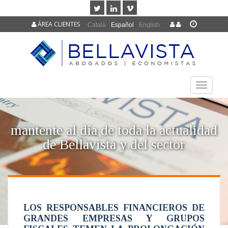
ÁREA CLIENTES
Català
Español
English
TOGGLE
NAVIGAT
mantente al día de toda la actualidad
de Bellavista y del sector
LOS RESPONSABLES FINANCIEROS DE
GRANDES EMPRESAS Y GRUPOS