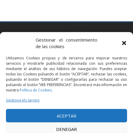
BARCELONA
Gestionar el consentimiento
Via Augusta 2 bis, 3º, 08006 Barcelona
de las cookies
+34 93 363 54 71
Utilizamos Cookies propias y de terceros para mejorar nuestros
bcn@bellavistalegal.eu
servicios y mostrarle publicidad relacionada con sus preferencias
GRANOLLERS
mediante el análisis de sus hábitos de navegación. Puedes aceptar
todas las Cookies pulsando el botón “ACEPTAR”, rechazar las cookies,
C/ Sant Jaume, 16 1r, 08401 Granollers (Bcn)
pulsando el botón “DENEGAR” o configurarlas para rechazar su uso
+34 93 860 39 60
pulsando el botón “VER PREFERENCIAS”. Encontrará más información en
nuestra
Política de Cookies
.
grn@bellavistalegal.eu
MADRID
Gestiona els serveis
C/ Serrano 114, 2º izq. 28006 Madrid.
ACEPTAR
+34 91 431 98 21 | +34 91 431 98 95
mad@bellavistalegal.eu
DENEGAR