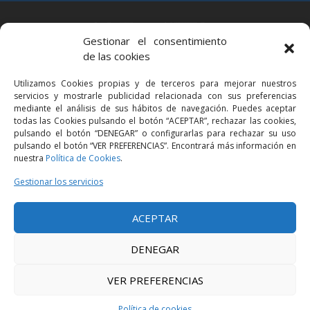
BARCELONA
Gestionar el consentimiento
Via Augusta 2 bis, 3º, 08006 Barcelona
de las cookies
+34 93 363 54 71
Utilizamos Cookies propias y de terceros para mejorar nuestros
bcn@bellavistalegal.eu
servicios y mostrarle publicidad relacionada con sus preferencias
GRANOLLERS
mediante el análisis de sus hábitos de navegación. Puedes aceptar
todas las Cookies pulsando el botón “ACEPTAR”, rechazar las cookies,
C/ Sant Jaume, 16 1r, 08401 Granollers (Bcn)
pulsando el botón “DENEGAR” o configurarlas para rechazar su uso
+34 93 860 39 60
pulsando el botón “VER PREFERENCIAS”. Encontrará más información en
nuestra
Política de Cookies
.
grn@bellavistalegal.eu
MADRID
Gestionar los servicios
C/ Serrano 114, 2º izq. 28006 Madrid.
ACEPTAR
+34 91 431 98 21 | +34 91 431 98 95
mad@bellavistalegal.eu
DENEGAR
VER PREFERENCIAS
© 2016 Bellavista Legal - Todos los derechos reservados -
Aviso legal
-
Política de privacidad
-
Política de cookies
Política de cookies
Diseño:
Produccions Planetàries