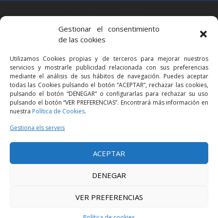
BARCELONA
Gestionar el consentimiento
Via Augusta 2 bis, 3º, 08006 Barcelona
de las cookies
+34 93 363 54 71
Utilizamos Cookies propias y de terceros para mejorar nuestros
bcn@bellavistalegal.eu
servicios y mostrarle publicidad relacionada con sus preferencias
GRANOLLERS
mediante el análisis de sus hábitos de navegación. Puedes aceptar
todas las Cookies pulsando el botón “ACEPTAR”, rechazar las cookies,
C/ Sant Jaume, 16 1r, 08401 Granollers (Bcn)
pulsando el botón “DENEGAR” o configurarlas para rechazar su uso
+34 93 860 39 60
pulsando el botón “VER PREFERENCIAS”. Encontrará más información en
nuestra
Política de Cookies
.
grn@bellavistalegal.eu
MADRID
Gestiona els serveis
C/ Serrano 114, 2º izq. 28006 Madrid.
ACEPTAR
+34 91 431 98 21 | +34 91 431 98 95
mad@bellavistalegal.eu
DENEGAR
VER PREFERENCIAS
© 2016 Bellavista Legal - Tots els drets reservats -
Avís legal
-
Política de
privacitat
-
Política de cookies
Política de cookies
Disseny:
Produccions Planetàries