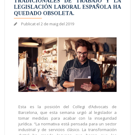
TRADICIONALES DE TRABAJO Y LA
LEGISLACIÓN LABORAL ESPAÑOLA HA
QUEDADO OBSOLETA.
Publicat el
2 de maig del 2019
Esta es la posición del Col·legi d’Advocats de
Barcelona, que esta semana urgió al legislador a
tomar medidas para acabar con la inseguridad
jurídica. “La normativa está pensada para un sector
industrial y de servicios clásico. La transformación