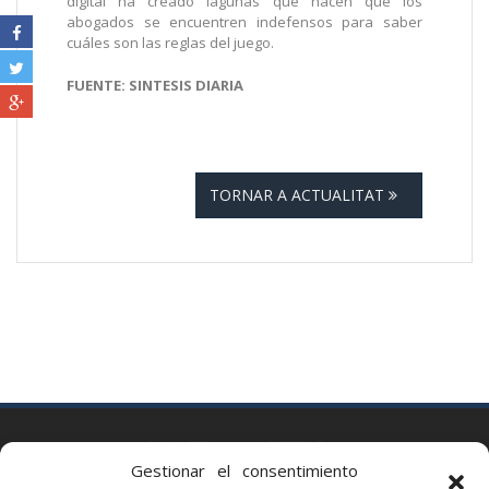
digital ha creado lagunas que hacen que los
abogados se encuentren indefensos para saber
cuáles son las reglas del juego.
FUENTE: SINTESIS DIARIA
TORNAR A ACTUALITAT
BARCELONA
Gestionar el consentimiento
Via Augusta 2 bis, 3º, 08006 Barcelona