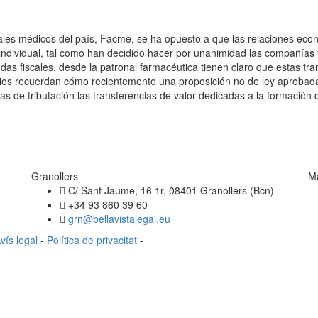
ales médicos del país, Facme, se ha opuesto a que las relaciones econ
ndividual, tal como han decidido hacer por unanimidad las compañías 
as fiscales, desde la patronal farmacéutica tienen claro que estas tr
torios recuerdan cómo recientemente una proposición no de ley aproba
s de tributación las transferencias de valor dedicadas a la formación 
Granollers
M
C/ Sant Jaume, 16 1r, 08401 Granollers (Bcn)
+34 93 860 39 60
grn@bellavistalegal.eu
vís legal
-
Política de privacitat
-