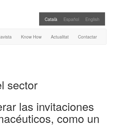
Català
Español
English
lavista
Know How
Actualitat
Contactar
el sector
ar las invitaciones
rmacéuticos, como un