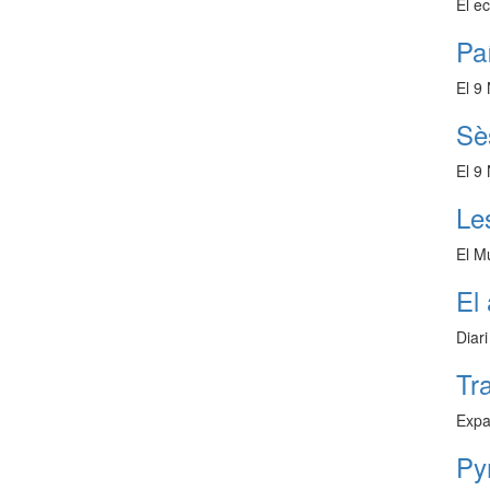
El e
Pa
El 9
Sè
El 9
Le
El M
El
Diar
Tr
Expa
Py