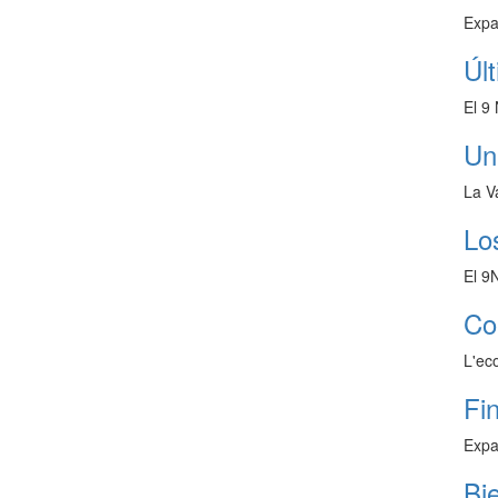
Expa
Úl
El 9
Un
La V
Lo
El 9
Co
L'ec
Fi
Expa
Bi