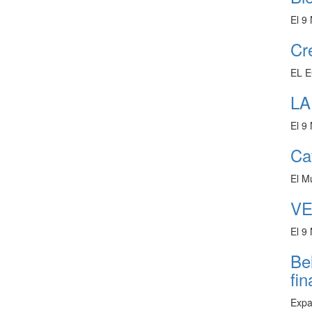
El 9
Cr
EL E
LA
El 9
Cav
El M
VE
El 9
Be
fi
Expa