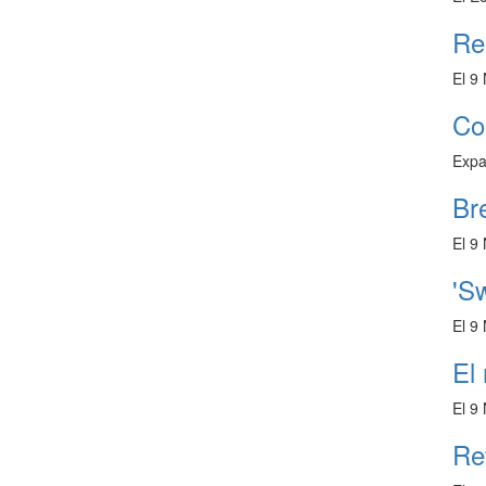
Re
El 9
Co
Expa
Br
El 9
'Sw
El 9
El 
El 9
Re