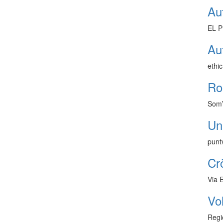
Au
EL P
Au
ethi
Ro
SomV
Una
punt
Cr
Via 
Vo
Regi