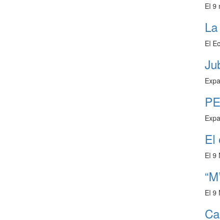
El 9
La 
El E
Jub
Expa
PE
Expa
El 
El 9
“M
El 9
Ca