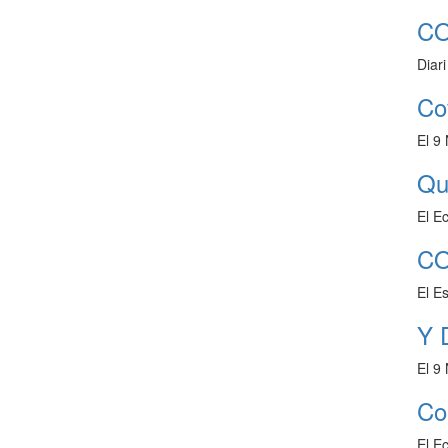
COT
Diar
Co
El 9
Qui
El E
CO
El E
Y 
El 9
Cor
El E